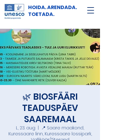
HOIDA. ARENDADA.
TOETADA.
🌿 BIOSFÄÄRI
TEADUSPÄEV
SAAREMAAL
L, 23. aug
  |  
📍 Saare maakond,
Kuressaare linn, Kuressaare lossipark,
Vallikäär/Titerand