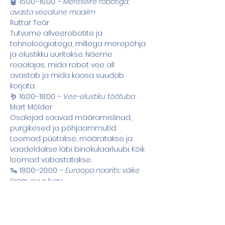
🤖 15:00–16:00 – 
Mereseire robotiga: 
avasta veealune maailm
Ruttar Teär 
Tutvume allveerobotite ja 
tehnoloogiatega, millega merepõhja 
ja elustikku uuritakse. Näeme 
reaalajas, mida robot vee all 
avastab ja mida kaasa suudab 
korjata. 
🪱 16:00–18:00 – 
Vee-elustiku töötuba
Mart Mölder 
Osalejad saavad määramislinad, 
purgikesed ja põhjaammutid. 
Loomad püütakse, määratakse ja 
vaadeldakse läbi binokulaarluubi. Kõik 
loomad vabastatakse.  
🦦 18:00–20:00 – 
Euroopa naarits: väike 
loom, suur lugu
Martin Silts 
Avastame ühe Eesti haruldasema 
looma elu ja rolli looduses. Räägime 
tema kadumisest ja 