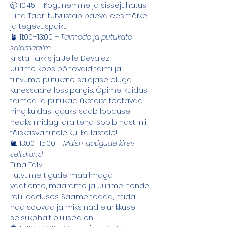
🕥 10:45 – Kogunemine ja sissejuhatus 
Liina Tabri tutvustab päeva eesmärke 
ja tegevuspaiku. 
🪴 11:00–13:00 – 
Taimede ja putukate 
salamaailm
Krista Takkis ja Jelle Devalez 
Uurime koos põnevaid taimi ja 
tutvume putukate salajase eluga 
Kuressaare lossipargis. Õpime, kuidas 
taimed ja putukad üksteist toetavad 
ning kuidas igaüks saab looduse 
heaks midagi ära teha. Sobib hästi nii 
täiskasvanutele kui ka lastele! 
🐌 13:00–15:00 – 
Maismaatigude kirev 
seltskond
Tiina Talvi 
Tutvume tigude maailmaga – 
vaatleme, määrame ja uurime nende 
rolli looduses. Saame teada, mida 
nad söövad ja miks nad elurikkuse 
seisukohalt olulised on. 