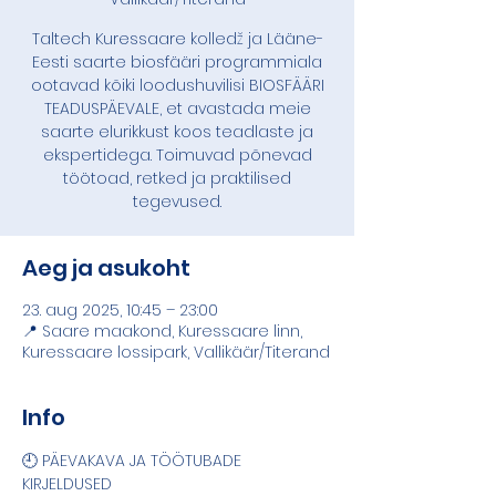
Taltech Kuressaare kolledž ja Lääne-
Eesti saarte biosfääri programmiala
ootavad kõiki loodushuvilisi BIOSFÄÄRI
TEADUSPÄEVALE, et avastada meie
saarte elurikkust koos teadlaste ja
ekspertidega. Toimuvad põnevad
töötoad, retked ja praktilised
tegevused.
Aeg ja asukoht
23. aug 2025, 10:45 – 23:00
📍 Saare maakond, Kuressaare linn,
Kuressaare lossipark, Vallikäär/Titerand
Info
🕘 PÄEVAKAVA JA TÖÖTUBADE 
KIRJELDUSED 